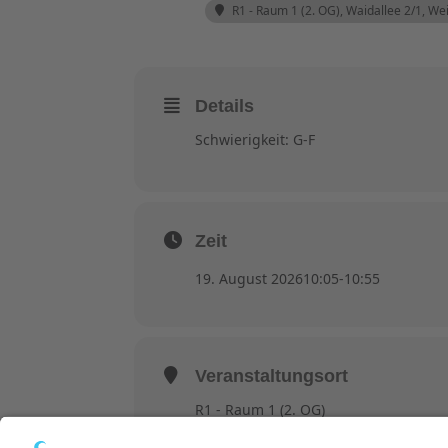
R1 - Raum 1 (2. OG)
, Waidallee 2/1, W
Details
Schwierigkeit: G-F
Zeit
19. August 2026
10:05
-
10:55
Veranstaltungsort
R1 - Raum 1 (2. OG)
Waidallee 2/1, Weinheim