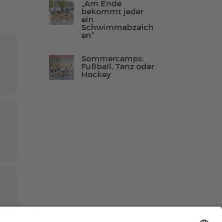
„Am Ende
bekommt jeder
ein
Schwimmabzeich
en“
Lebenshilfe Sport
Reha-Sport
Sommercamps:
Fußball, Tanz oder
Hockey