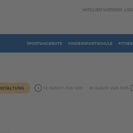
MITGLIED WERDEN
LOG
SPORTANGEBOTE
KINDERSPORTSCHULE
FITNES
ANSTALTUNG
12. AUGUST 2026 10:05
26. AUGUST 2026 10:05