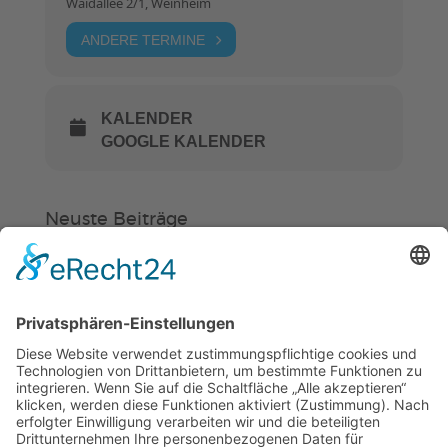
Waidallee 2/1, Weinheim
ANDERE TERMINE
KALENDER
GOOGLE KALENDER
Neuste Beiträge
Verein
HSC
KiSS
„Am Ende bekommt jeder ein
Schwimmabzeichen“
Sommercamps: Fußball, Tanz oder
Hockey