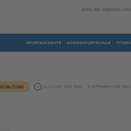
MITGLIED WERDEN
LOG
SPORTANGEBOTE
KINDERSPORTSCHULE
FITNES
ANSTALTUNG
20. AUGUST 2026 18:05
3. SEPTEMBER 2026 18:05