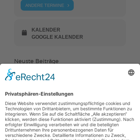
ANDERE TERMINE
KALENDER
GOOGLE KALENDER
Neuste Beiträge
Verein
HSC
KiSS
Weinheimer Kerwe – Kerwemontag
ab 13 Uhr geschlossen
„Am Ende bekommt jeder ein
Schwimmabzeichen“