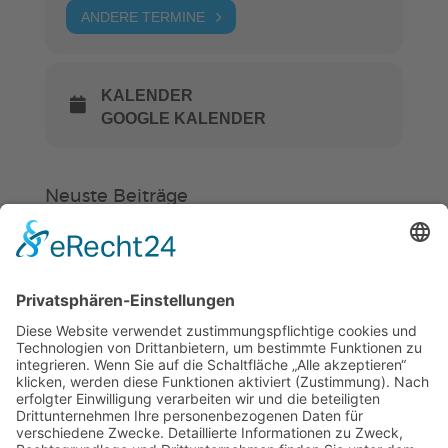
ANDERE TERMINE
KALENDER
GOOGLE KALENDER
Neuste Beiträge
Verein
HSC
KiSS
Weinheimer Kerwe – Kerwemontag
ab 13 Uhr geschlossen
„Am Ende bekommt jeder ein
Schwimmabzeichen“