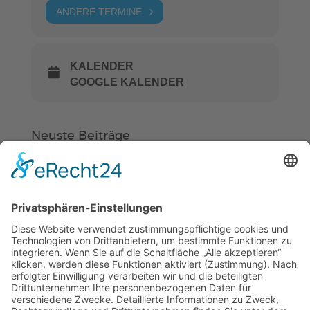
ANDERE TERMINE
KALENDER
GOOGLE KALENDER
Neuste Beiträge
Verein
HSC
KiSS
„Am Ende bekommt jeder ein
Schwimmabzeichen“
Sommercamps: Fußball, Tanz oder
Hockey