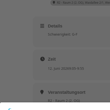
R2 - Raum 2 (2. OG)
, Waidallee 2/1, W
Details
Schwierigkeit: G-F
Zeit
12. Juni 2026
9:05
-
9:55
Veranstaltungsort
R2 - Raum 2 (2. OG)
Waidallee 2/1, Weinheim