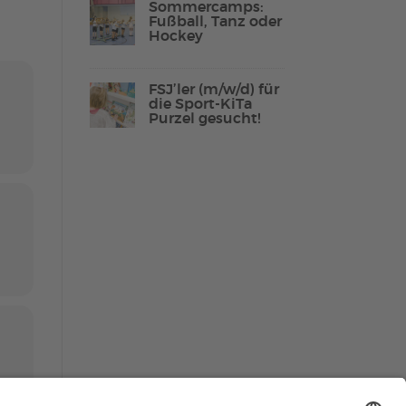
Sommercamps:
Fußball, Tanz oder
Hockey
Lebenshilfe Sport
FSJ’ler (m/w/d) für
Reha-Sport
die Sport-KiTa
Purzel gesucht!