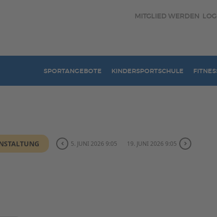
MITGLIED WERDEN
LOG
SPORTANGEBOTE
KINDERSPORTSCHULE
FITNES
ANSTALTUNG
5. JUNI 2026 9:05
19. JUNI 2026 9:05