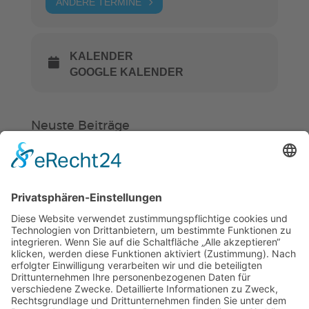
ANDERE TERMINE
KALENDER
GOOGLE KALENDER
Neuste Beiträge
Verein
HSC
KiSS
Weinheimer Kerwe – Kerwemontag
ab 13 Uhr geschlossen
„Am Ende bekommt jeder ein
Schwimmabzeichen“
Sommercamps: Fußball, Tanz oder