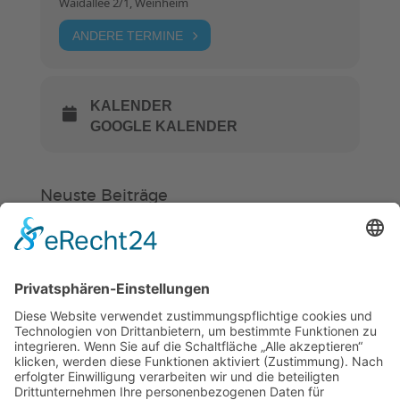
Waidallee 2/1, Weinheim
ANDERE TERMINE
KALENDER
GOOGLE KALENDER
Neuste Beiträge
Verein
HSC
KiSS
Weinheimer Kerwe – Kerwemontag
ab 13 Uhr geschlossen
„Am Ende bekommt jeder ein
Schwimmabzeichen“