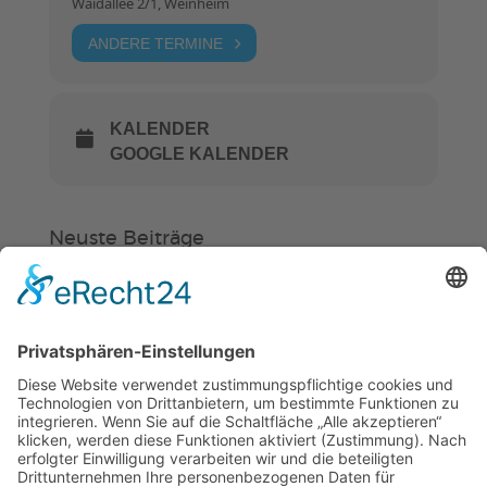
Waidallee 2/1, Weinheim
ANDERE TERMINE
KALENDER
GOOGLE KALENDER
Neuste Beiträge
Verein
HSC
KiSS
„Am Ende bekommt jeder ein
Schwimmabzeichen“
Sommercamps: Fußball, Tanz oder
Hockey