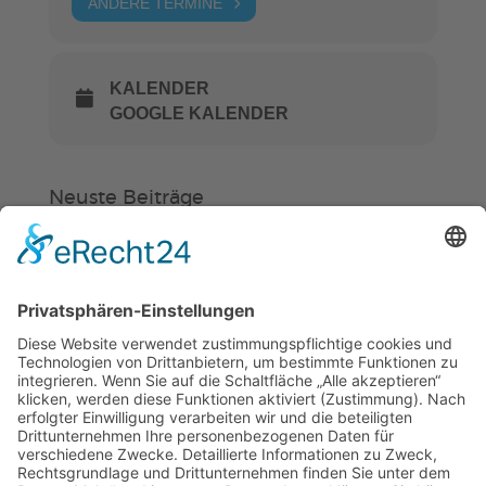
ANDERE TERMINE
KALENDER
GOOGLE KALENDER
Neuste Beiträge
Verein
HSC
KiSS
Weinheimer Kerwe – Kerwemontag
ab 13 Uhr geschlossen
„Am Ende bekommt jeder ein
Schwimmabzeichen“
Sommercamps: Fußball, Tanz oder