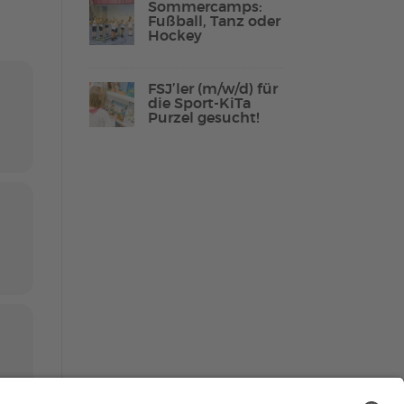
Sommercamps:
Fußball, Tanz oder
Hockey
Lebenshilfe Sport
FSJ’ler (m/w/d) für
Reha-Sport
die Sport-KiTa
Purzel gesucht!