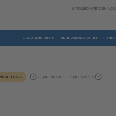
MITGLIED WERDEN
LOG
SPORTANGEBOTE
KINDERSPORTSCHULE
FITNES
ANSTALTUNG
22. JUNI 2026 8:10
6. JULI 2026 8:10