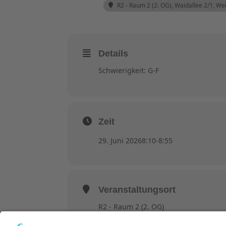
R2 - Raum 2 (2. OG)
, Waidallee 2/1, W
Details
Schwierigkeit: G-F
Zeit
29. Juni 2026
8:10
-
8:55
Veranstaltungsort
R2 - Raum 2 (2. OG)
Waidallee 2/1, Weinheim