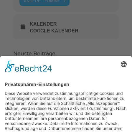
ANDERE TERMINE
KALENDER
GOOGLE KALENDER
Neuste Beiträge
Verein
HSC
KiSS
Weinheimer Kerwe – Kerwemontag
ab 13 Uhr geschlossen
„Am Ende bekommt jeder ein
Schwimmabzeichen“
Sommercamps: Fußball, Tanz oder