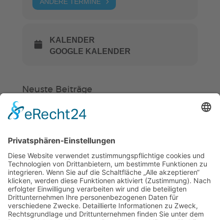
ANDERE TERMINE
KALENDER
GOOGLE KALENDER
Neuste Beiträge
Verein
HSC
KiSS
„Am Ende bekommt jeder ein
Schwimmabzeichen“
Sommercamps: Fußball, Tanz oder
Hockey
FSJ’ler (m/w/d) für die Sport-KiTa