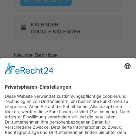
ANDERE TERMINE
KALENDER
GOOGLE KALENDER
Neuste Beiträge
Verein
HSC
KiSS
„Am Ende bekommt jeder ein
Schwimmabzeichen“
Sommercamps: Fußball, Tanz oder
Hockey
FSJ’ler (m/w/d) für die Sport-KiTa