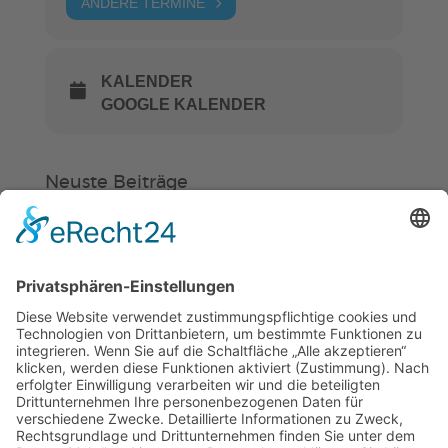
ANDERE TERMINE
KALENDER
GOOGLE KALENDER
Neuste Beiträge
Verein
HSC
KiSS
Weinheimer Kerwe – Kerwemontag
ab 13 Uhr geschlossen
„Am Ende bekommt jeder ein
Schwimmabzeichen“
Sommercamps: Fußball, Tanz oder