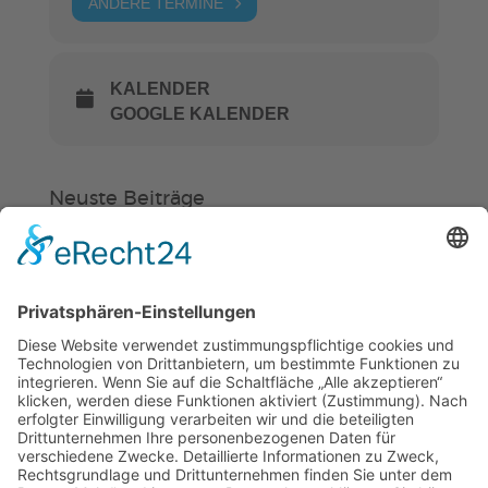
ANDERE TERMINE
KALENDER
GOOGLE KALENDER
Neuste Beiträge
Verein
HSC
KiSS
Weinheimer Kerwe – Kerwemontag
ab 13 Uhr geschlossen
„Am Ende bekommt jeder ein
Schwimmabzeichen“
Sommercamps: Fußball, Tanz oder