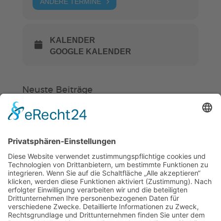
ANDERE TERMINE
KALENDER
GOOGLE KALENDER
Neuste Beiträge
Verein
HSC
KiSS
Weinheimer Kerwe – Kerwemontag
ab 13 Uhr geschlossen
„Am Ende bekommt jeder ein
Schwimmabzeichen“
Sommercamps: Fußball, Tanz oder