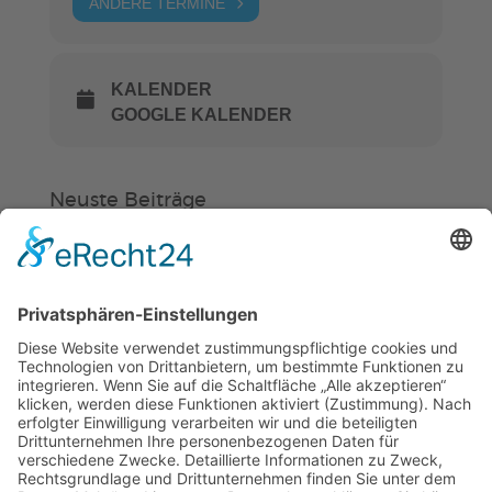
ANDERE TERMINE
KALENDER
GOOGLE KALENDER
Neuste Beiträge
Verein
HSC
KiSS
Weinheimer Kerwe – Kerwemontag
ab 13 Uhr geschlossen
„Am Ende bekommt jeder ein
Schwimmabzeichen“
Sommercamps: Fußball, Tanz oder