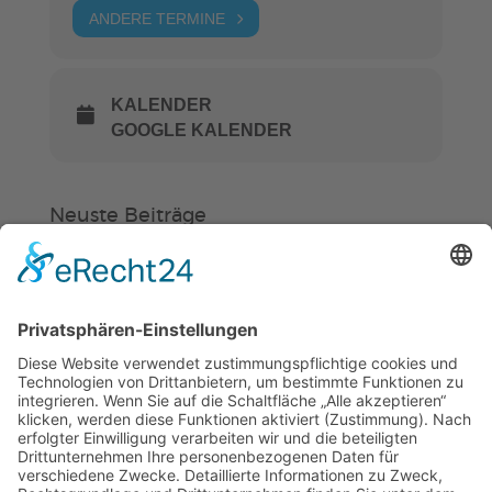
ANDERE TERMINE
KALENDER
GOOGLE KALENDER
Neuste Beiträge
Verein
HSC
KiSS
Weinheimer Kerwe – Kerwemontag
ab 13 Uhr geschlossen
„Am Ende bekommt jeder ein
Schwimmabzeichen“