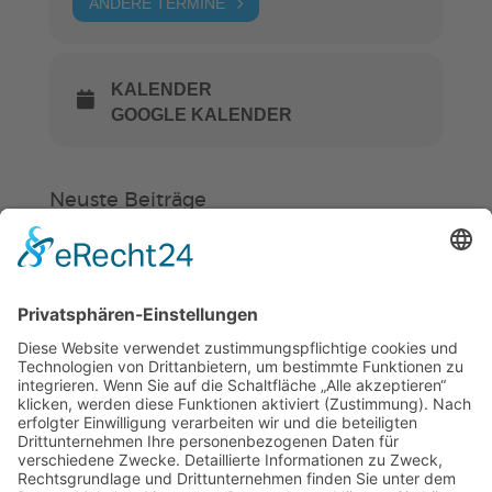
ANDERE TERMINE
KALENDER
GOOGLE KALENDER
Neuste Beiträge
Verein
HSC
KiSS
Weinheimer Kerwe – Kerwemontag
ab 13 Uhr geschlossen
„Am Ende bekommt jeder ein
Schwimmabzeichen“
Sommercamps: Fußball, Tanz oder