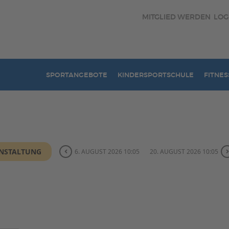
MITGLIED WERDEN
LOG
SPORTANGEBOTE
KINDERSPORTSCHULE
FITNES
ANSTALTUNG
6. AUGUST 2026 10:05
20. AUGUST 2026 10:05