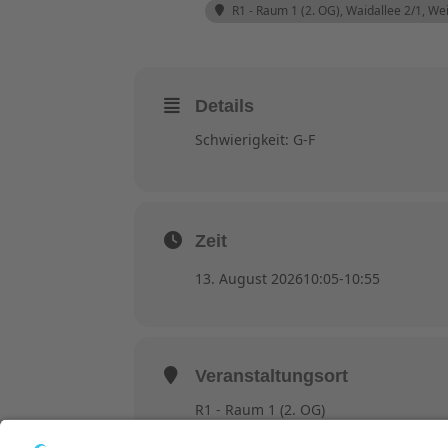
R1 - Raum 1 (2. OG)
, Waidallee 2/1, W
Details
Schwierigkeit: G-F
Zeit
13. August 2026
10:05
-
10:55
Veranstaltungsort
R1 - Raum 1 (2. OG)
Waidallee 2/1, Weinheim