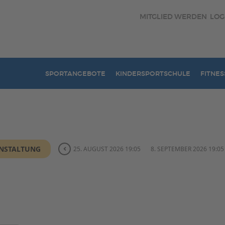
MITGLIED WERDEN
LOG
SPORTANGEBOTE
KINDERSPORTSCHULE
FITNES
ANSTALTUNG
25. AUGUST 2026 19:05
8. SEPTEMBER 2026 19:05