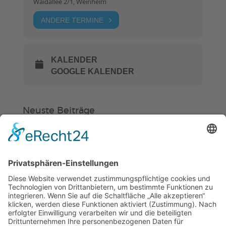
Waidallee 2/1, Weinheim
ANDERE TERMINE
KALENDER
GOOGLE KALENDER
Neuste Beiträge
Verein
HSC
KiSS
„Am Ende bekommt jeder ein
Schwimmabzeichen“
Sommercamps: Fußball, Tanz oder
Hockey