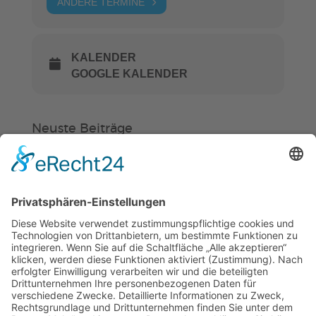
ANDERE TERMINE
KALENDER
GOOGLE KALENDER
Neuste Beiträge
Verein
HSC
KiSS
„Am Ende bekommt jeder ein
Schwimmabzeichen“
Sommercamps: Fußball, Tanz oder
Hockey
FSJ’ler (m/w/d) für die Sport-KiTa