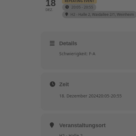
18
REPEATING EVENT
20:05 - 20:55
DEZ.
H2 - Halle 2
, Waidallee 2/1, Weinheim
Details
Schwierigkeit: F-A
Zeit
18. Dezember 2024
20:05
-
20:55
Veranstaltungsort
H2 - Halle 2