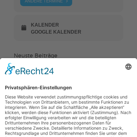
ANDERE TERMINE
KALENDER
GOOGLE KALENDER
Neuste Beiträge
Verein
HSC
KiSS
Weinheimer Kerwe – Kerwemontag
ab 13 Uhr geschlossen
„Am Ende bekommt jeder ein
Schwimmabzeichen“
Sommercamps: Fußball, Tanz oder