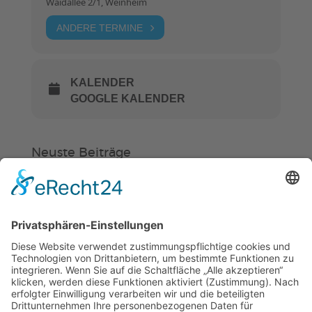
Waidallee 2/1, Weinheim
ANDERE TERMINE
KALENDER
GOOGLE KALENDER
Neuste Beiträge
Verein
HSC
KiSS
„Am Ende bekommt jeder ein
Schwimmabzeichen“
Sommercamps: Fußball, Tanz oder
Hockey