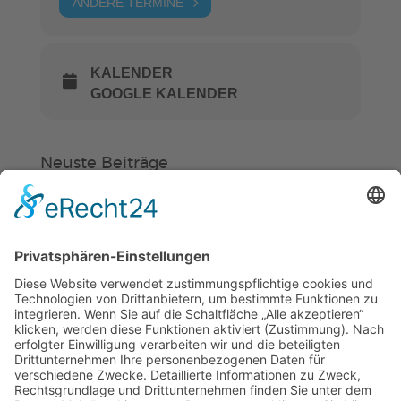
ANDERE TERMINE
KALENDER
GOOGLE KALENDER
Neuste Beiträge
Verein
HSC
KiSS
Weinheimer Kerwe – Kerwemontag
ab 13 Uhr geschlossen
„Am Ende bekommt jeder ein
Schwimmabzeichen“
Sommercamps: Fußball, Tanz oder