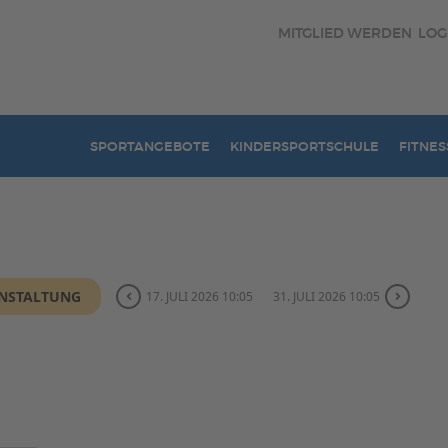
MITGLIED WERDEN
LOG
SPORTANGEBOTE
KINDERSPORTSCHULE
FITNES
ANSTALTUNG
17. JULI 2026 10:05
31. JULI 2026 10:05