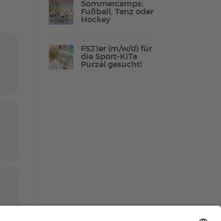
Sommercamps:
Fußball, Tanz oder
Hockey
Lebenshilfe Sport
FSJ’ler (m/w/d) für
Reha-Sport
die Sport-KiTa
Purzel gesucht!