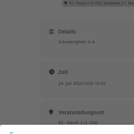
R2 - Raum 2 (2. OG)
, Waidallee 2/1, W
Details
Schwierigkeit: G-A
Zeit
24. Juli 2026
10:05
-
10:35
Veranstaltungsort
R2 - Raum 2 (2. OG)
Waidallee 2/1, Weinheim