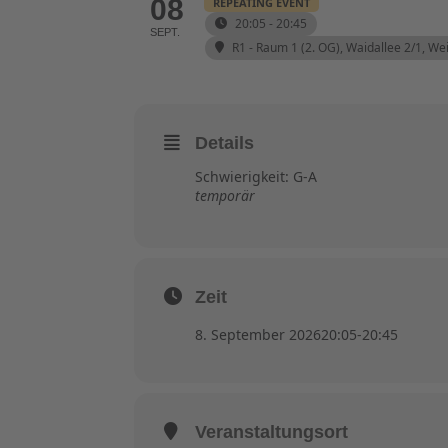
08
REPEATING EVENT
20:05 - 20:45
SEPT.
R1 - Raum 1 (2. OG)
, Waidallee 2/1, W
Details
Schwierigkeit: G-A
temporär
Zeit
8. September 2026
20:05
-
20:45
Veranstaltungsort