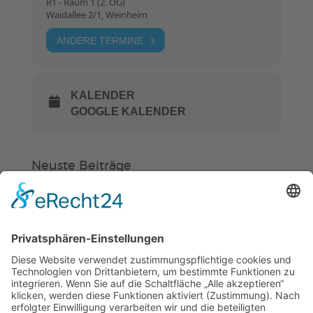
R1 - Raum 1 (2. OG)
Waidallee 2/1, Weinheim
ANDERE TERMINE
KALENDER
GOOGLE KALENDER
Neuste Beiträge
Verein
HSC
KiSS
Weinheimer Kerwe – Kerwemontag
ab 13 Uhr geschlossen
„Am Ende bekommt jeder ein
Schwimmabzeichen“