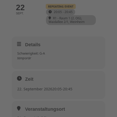
22
REPEATING EVENT
20:05 - 20:45
SEPT.
R1 - Raum 1 (2. OG)
,
Waidallee 2/1, Weinheim
Details
Schwierigkeit: G-A
temporär
Zeit
22. September 2026
20:05
-
20:45
Veranstaltungsort