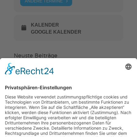
ANDERE TERMINE
KALENDER
GOOGLE KALENDER
Neuste Beiträge
Verein
HSC
KiSS
Weinheimer Kerwe – Kerwemontag
ab 13 Uhr geschlossen
„Am Ende bekommt jeder ein
Schwimmabzeichen“
Sommercamps: Fußball, Tanz oder