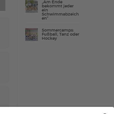
„Am Ende
bekommt jeder
ein
Schwimmabzeich
en“
Lebenshilfe Sport
Reha-Sport
Sommercamps:
Fußball, Tanz oder
Hockey