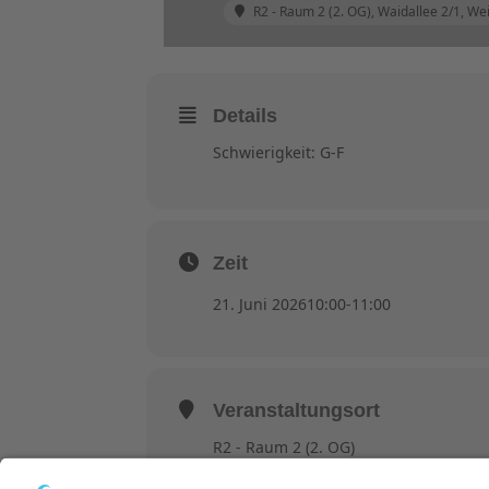
R2 - Raum 2 (2. OG)
, Waidallee 2/1, W
Details
Schwierigkeit: G-F
Zeit
21. Juni 2026
10:00
-
11:00
Veranstaltungsort
R2 - Raum 2 (2. OG)
Waidallee 2/1, Weinheim