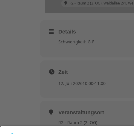
R2 - Raum 2 (2. OG)
, Waidallee 2/1, W
Details
Schwierigkeit: G-F
Zeit
12. Juli 2026
10:00
-
11:00
Veranstaltungsort
R2 - Raum 2 (2. OG)
Waidallee 2/1, Weinheim