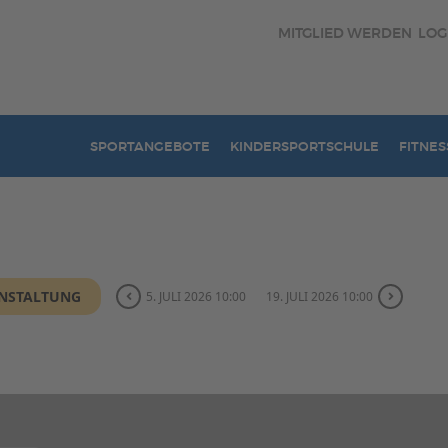
MITGLIED WERDEN
LOG
SPORTANGEBOTE
KINDERSPORTSCHULE
FITNES
ANSTALTUNG
5. JULI 2026 10:00
19. JULI 2026 10:00