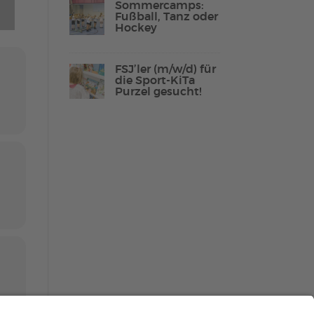
Sommercamps:
Fußball, Tanz oder
Hockey
Lebenshilfe Sport
FSJ’ler (m/w/d) für
Reha-Sport
die Sport-KiTa
Purzel gesucht!