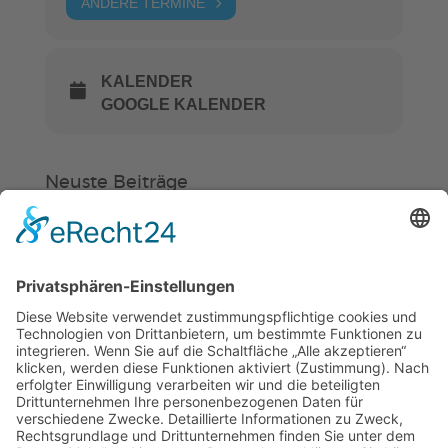
ANDERE TERMINE
KALENDER
GOOGLE KALENDER
Neuste Beiträge
Verein
HSC
KiSS
„Am Ende bekommt jeder ein
Schwimmabzeichen“
Sommercamps: Fußball, Tanz oder
Hockey
FSJ’ler (m/w/d) für die Sport-KiTa