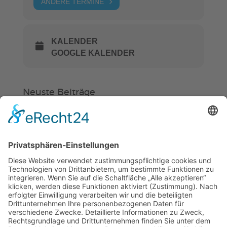
ANDERE TERMINE
KALENDER
GOOGLE KALENDER
Neuste Beiträge
Verein
HSC
KiSS
„Am Ende bekommt jeder ein
Schwimmabzeichen“
Sommercamps: Fußball, Tanz oder
Hockey
FSJ’ler (m/w/d) für die Sport-KiTa