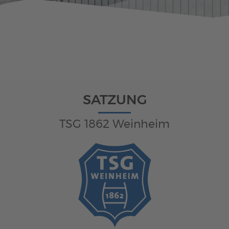
Behindertensport
GymAbo
Fitness-Center
Junge-Muttis
SATZUNG
TSG 1862 Weinheim