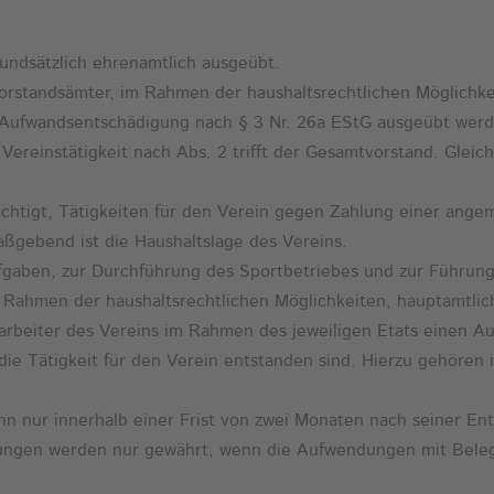
undsätzlich ehrenamtlich ausgeübt.
orstandsämter, im Rahmen der haushaltsrechtlichen Möglichkei
 Aufwandsentschädigung nach § 3 Nr. 26a EStG ausgeübt wer
Vereinstätigkeit nach Abs. 2 trifft der Gesamtvorstand. Gleiche
ächtigt, Tätigkeiten für den Verein gegen Zahlung einer ang
ßgebend ist die Haushaltslage des Vereins.
fgaben, zur Durchführung des Sportbetriebes und zur Führung 
 Rahmen der haushaltsrechtlichen Möglichkeiten, hauptamtlich
itarbeiter des Vereins im Rahmen des jeweiligen Etats einen
die Tätigkeit für den Verein entstanden sind. Hierzu gehören
n nur innerhalb einer Frist von zwei Monaten nach seiner E
ungen werden nur gewährt, wenn die Aufwendungen mit Belege