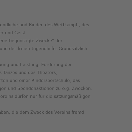
gendliche und Kinder, des Wettkampf-, des
er und Geist.
Steuerbegünstigte Zwecke“ der
nd der freien Jugendhilfe. Grundsätzlich
bung und Leistung, Förderung der
s Tanzes und des Theaters,
ten und einer Kindersportschule, das
gen und Spendenaktionen zu o.g. Zwecken.
s Vereins dürfen nur für die satzungsmäßigen
gaben, die dem Zweck des Vereins fremd