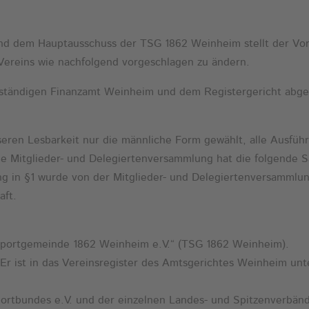
nd dem Hauptausschuss der TSG 1862 Weinheim stellt der Vors
Vereins wie nachfolgend vorgeschlagen zu ändern.
uständigen Finanzamt Weinheim und dem Registergericht abge
eren Lesbarkeit nur die männliche Form gewählt, alle Ausfüh
che Mitglieder- und Delegiertenversammlung hat die folgende
 in §1 wurde von der Mitglieder- und Delegiertenversammlung
aft.
 Sportgemeinde 1862 Weinheim e.V.“ (TSG 1862 Weinheim).
 Er ist in das Vereinsregister des Amtsgerichtes Weinheim unt
Sportbundes e.V. und der einzelnen Landes- und Spitzenverbän