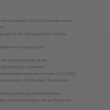
ten entgeltlich auf der Grundlage eines
den.
s gilt für die Vertragsinhalte und die
emessenen Vergütung oder
der Geschäftsstelle ist der
 Beschäftigte anzustellen.
 Aufwendungsersatzanspruch nach § 670 BGB
 insbesondere Fahrtkosten, Reisekosten,
ntstehung beim geschäftsführenden
n und Aufstellungen, die prüffähig sein