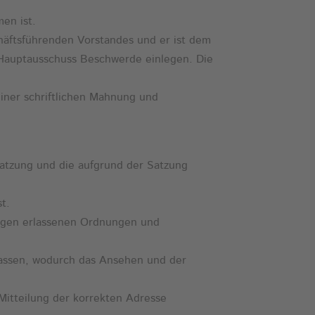
men ist.
häftsführenden Vorstandes und er ist dem
m Hauptausschuss Beschwerde einlegen. Die
einer schriftlichen Mahnung und
Satzung und die aufgrund der Satzung
t.
ungen erlassenen Ordnungen und
erlassen, wodurch das Ansehen und der
 Mitteilung der korrekten Adresse