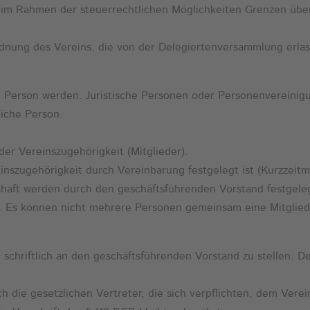
 im Rahmen der steuerrechtlichen Möglichkeiten Grenzen üb
ordnung des Vereins, die von der Delegiertenversammlung erla
che Person werden. Juristische Personen oder Personenvereini
liche Person.
der Vereinszugehörigkeit (Mitglieder).
inszugehörigkeit durch Vereinbarung festgelegt ist (Kurzzeitmi
chaft werden durch den geschäftsführenden Vorstand festgele
bar. Es können nicht mehrere Personen gemeinsam eine Mitglie
 schriftlich an den geschäftsführenden Vorstand zu stellen. 
rch die gesetzlichen Vertreter, die sich verpflichten, dem Vere