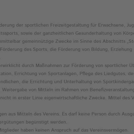
rderung der sportlichen Freizeitgestaltung für Erwachsene, Ju
itssports, sowie der ganzheitlichen Gesunderhaltung von Körp
 unmittelbar gemeinnützige Zwecke im Sinne des Abschnitts „
Förderung des Sports, die Förderung von Bildung, Erziehung u
.
erwirklicht durch Maßnahmen zur Förderung von sportlicher Ü
ation, Errichtung von Sportanlagen, Pflege des Liedgutes, de
dlichen, die Errichtung und Unterhaltung von Sportkindergär
, Weitergabe von Mitteln im Rahmen von Benefizveranstaltun
gt nicht in erster Linie eigenwirtschaftliche Zwecke. Mittel de
gen aus Mitteln des Vereins. Es darf keine Person durch Aus
Vergütungen begünstigt werden.
itglieder haben keinen Anspruch auf das Vereinsvermögen.