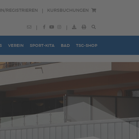
IN/REGISTRIEREN
KURSBUCHUNGEN
|
|
|
S
VEREIN
SPORT-KITA
BAD
TSG-SHOP