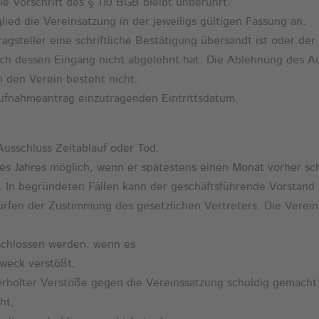
Die Vorschrift des § 110 BGB bleibt unberührt.
ied die Vereinsatzung in der jeweiligs gültigen Fassung an.
agsteller eine schriftliche Bestätigung übersandt ist oder de
ch dessen Eingang nicht abgelehnt hat. Die Ablehnung des A
 den Verein besteht nicht.
Aufnahmeantrag einzutragenden Eintrittsdatum.
 Ausschluss Zeitablauf oder Tod.
eines Jahres möglich, wenn er spätestens einen Monat vorher s
. In begründeten Fällen kann der geschäftsführende Vorstand
ürfen der Zustimmung des gesetzlichen Vertreters. Die Verei
schlossen werden, wenn es
zweck verstößt,
derholter Verstöße gegen die Vereinssatzung schuldig gemacht
ht,