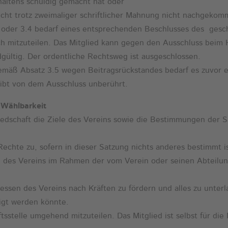
rhaltens schuldig gemacht hat oder
licht trotz zweimaliger schriftlicher Mahnung nicht nachgekom
.3 oder 3.4 bedarf eines entsprechenden Beschlusses des gesc
ich mitzuteilen. Das Mitglied kann gegen den Ausschluss bei
gültig. Der ordentliche Rechtsweg ist ausgeschlossen.
 gemäß Absatz 3.5 wegen Beitragsrückstandes bedarf es zuvor 
eibt von dem Ausschluss unberührt.
 Wählbarkeit
liedschaft die Ziele des Vereins sowie die Bestimmungen der 
Rechte zu, sofern in dieser Satzung nichts anderes bestimmt is
en des Vereins im Rahmen der vom Verein oder seinen Abteil
teressen des Vereins nach Kräften zu fördern und alles zu unt
igt werden könnte.
tsstelle umgehend mitzuteilen. Das Mitglied ist selbst für die