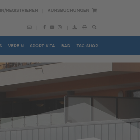
IN/REGISTRIEREN
KURSBUCHUNGEN
|
|
|
S
VEREIN
SPORT-KITA
BAD
TSG-SHOP