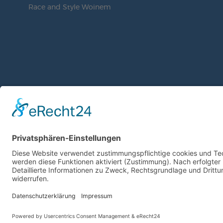
Race and Style Woinem
© 2019 | TSG WEINHEIM