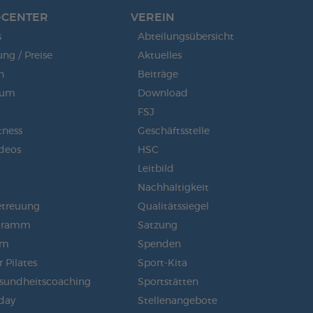
-CENTER
VEREIN
s
Abteilungsübersicht
g / Preise
Aktuelles
n
Beiträge
aum
Download
FSJ
tness
Geschäftsstelle
ideos
HSC
Leitbild
Nachhaltigkeit
etreuung
Qualitätssiegel
gramm
Satzung
am
Spenden
 Pilates
Sport-Kita
sundheitscoaching
Sportstätten
day
Stellenangebote