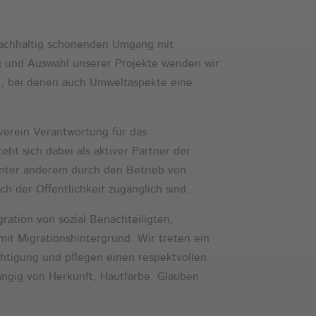
 nachhaltig schonenden Umgang mit
g und Auswahl unserer Projekte wenden wir
n, bei denen auch Umweltaspekte eine
verein Verantwortung für das
ht sich dabei als aktiver Partner der
unter anderem durch den Betrieb von
uch der Öffentlichkeit zugänglich sind.
gration von sozial Benachteiligten,
t Migrationshintergrund. Wir treten ein
chtigung und pflegen einen respektvollen
ngig von Herkunft, Hautfarbe, Glauben