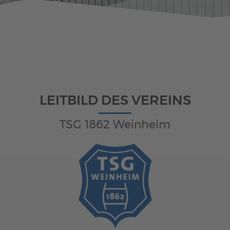
Behindertensport
GymAbo
Fitness-Center
Junge-Muttis
LEITBILD DES VEREINS
TSG 1862 Weinheim