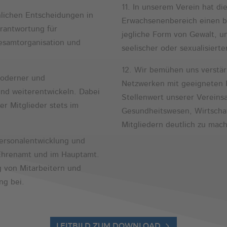
11. In unserem Verein hat di
hlichen Entscheidungen in
Erwachsenenbereich einen be
rantwortung für
jegliche Form von Gewalt, un
esamtorganisation und
seelischer oder sexualisierter
12. Wir bemühen uns verstä
moderner und
Netzwerken mit geeigneten P
und weiterentwickeln. Dabei
Stellenwert unserer Vereinsa
r Mitglieder stets im
Gesundheitswesen, Wirtschaf
Mitgliedern deutlich zu mac
Personalentwicklung und
 Ehrenamt und im Hauptamt.
 von Mitarbeitern und
ng bei.
LEITBILD ZUM DOWNLOAD