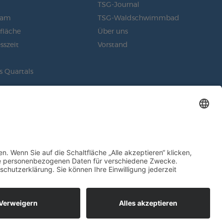
m
TSG-Journal
eam
TSG-Waldschwimmbad
sfläche
Über uns
sszeit
Vorstand
s Quartals
EN
NNIEREN
SOCIAL MEDIA
RICHTLINIE
DATENSCHUTZ
IMPRESSUM