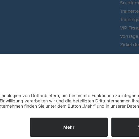
Studiu
Trainert
Training
VIP-Fitne
Vorträge
Zirkel de
BLEIBEN SIE AUF DEM LAUFEND
JETZT UNSEREN NEWSLETTER ABO
ZUR ANMELDUNG
VERTRAG WIDERRUFEN
KONTAKT
COOKIE-