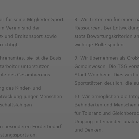
er für seine Mitglieder Sport
8. Wir treten ein für einen
rem Verein sind der
Ressourcen. Bei Entwicklun
t- und Breitensport sowie
stets Bewertungskriterien a
rechtigt.
wichtige Rolle spielen.
hrenamtes, sie ist die Basis
9. Wir übernehmen als Groß
tarbeiter unterstützen
Gemeinwesen. Die TSG verste
le des Gesamtvereins.
Stadt Weinheim. Dies wird 
Sportstätten deutlich, die a
ng des Kinder- und
ntwicklung junger Menschen
10. Wir ermöglichen die Inte
schaftsfähigen
Behinderten und Menschen mi
für Toleranz und Gleichbere
Umgang miteinander, unabhä
en besonderen Förderbedarf
und Denken.
stungssports an.