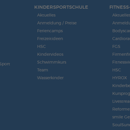
KINDERSPORT­SCHULE
FITNESS
Aktuelles
Aktuelle
Anmeldung / Preise
Anmeldun
Feriencamps
Bodysca
Freizeitideen
Cardior
HSC
FGS
Kindervideos
Firmenfi
Schwimmkurs
Fitnessv
Sport
Team
HSC
Wasserkinder
HYROX
Kinderb
Kurspro
Livestre
Reformer
smile Ge
SoulSun