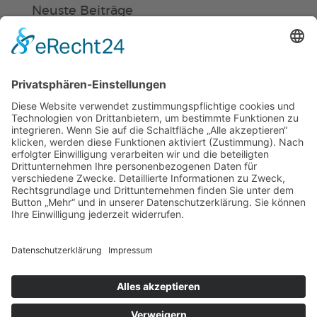
Neuste Beiträge
Verein
HSC
KiSS
Weinheimer Kerwe – Kerwemontag
ab 13 Uhr geschlossen
„Am Ende bekommt jeder ein
Schwimmabzeichen“
Sommercamps: Fußball, Tanz oder
Hockey
© 2019 | TSG WEINHEIM