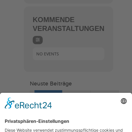
KOMMENDE
VERANSTALTUNGEN
NO EVENTS
Neuste Beiträge
Verein
HSC
KiSS
„Am Ende bekommt jeder
ein Schwimmabzeichen“