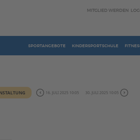
MITGLIED WERDEN
LOG
SPORTANGEBOTE
KINDERSPORTSCHULE
FITNES
ANSTALTUNG
16. JULI 2025 10:05
30. JULI 2025 10:05