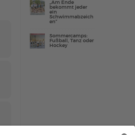
„Am Ende
bekommt jeder
ein
Schwimmabzeich
en“
Lebenshilfe Sport
Reha-Sport
Sommercamps:
Fußball, Tanz oder
Hockey