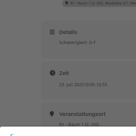
R1 - Raum 1 (2. OG)
, Waidallee 2/1, W
Details
Schwierigkeit: G-F
Zeit
23. Juli 2025
10:05
-
10:55
Veranstaltungsort
R1 - Raum 1 (2. OG)
Waidallee 2/1, Weinheim