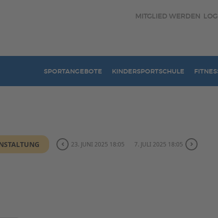
MITGLIED WERDEN
LOG
SPORTANGEBOTE
KINDERSPORTSCHULE
FITNES
ANSTALTUNG
23. JUNI 2025 18:05
7. JULI 2025 18:05