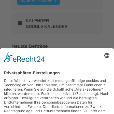
ANDERE TERMINE
KALENDER
GOOGLE KALENDER
Neuste Beiträge
Verein
HSC
KiSS
Weinheimer Kerwe – Kerwemontag
ab 13 Uhr geschlossen
„Am Ende bekommt jeder ein
Schwimmabzeichen“
Sommercamps: Fußball, Tanz oder