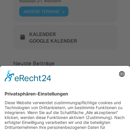
Waidallee 2/1, Weinheim
ANDERE TERMINE
KALENDER
GOOGLE KALENDER
Neuste Beiträge
Verein
HSC
KiSS
Weinheimer Kerwe – Kerwemontag
ab 13 Uhr geschlossen
„Am Ende bekommt jeder ein
Schwimmabzeichen“