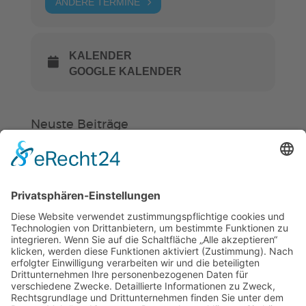
ANDERE TERMINE
KALENDER
GOOGLE KALENDER
Neuste Beiträge
Verein
HSC
KiSS
„Am Ende bekommt jeder ein
Schwimmabzeichen“
Sommercamps: Fußball, Tanz oder
Hockey
FSJ’ler (m/w/d) für die Sport-KiTa