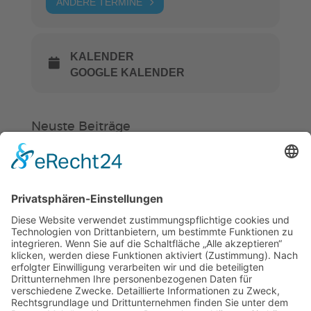
ANDERE TERMINE
KALENDER
GOOGLE KALENDER
Neuste Beiträge
Verein
HSC
KiSS
Weinheimer Kerwe – Kerwemontag
ab 13 Uhr geschlossen
„Am Ende bekommt jeder ein
Schwimmabzeichen“
Sommercamps: Fußball, Tanz oder