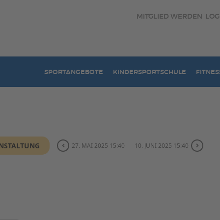
MITGLIED WERDEN
LOG
SPORTANGEBOTE
KINDERSPORTSCHULE
FITNES
ANSTALTUNG
27. MAI 2025 15:40
10. JUNI 2025 15:40