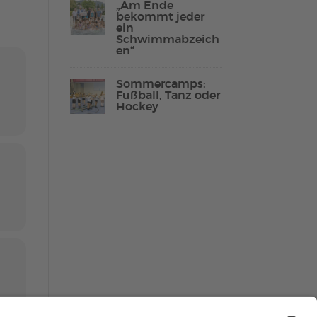
„Am Ende
bekommt jeder
ein
Schwimmabzeich
en“
Lebenshilfe Sport
Reha-Sport
Sommercamps:
Fußball, Tanz oder
Hockey