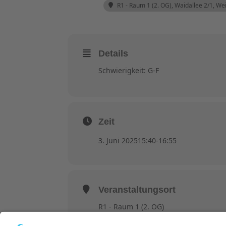
R1 - Raum 1 (2. OG)
, Waidallee 2/1, W
Details
Schwierigkeit: G-F
Zeit
3. Juni 2025
15:40
-
16:55
Veranstaltungsort
R1 - Raum 1 (2. OG)
Waidallee 2/1, Weinheim