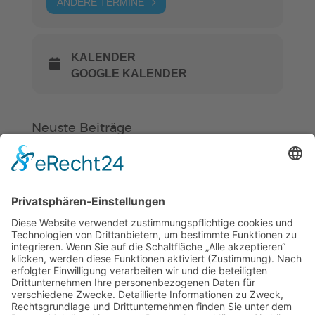
ANDERE TERMINE
KALENDER
GOOGLE KALENDER
Neuste Beiträge
Verein
HSC
KiSS
Weinheimer Kerwe – Kerwemontag
ab 13 Uhr geschlossen
„Am Ende bekommt jeder ein
Schwimmabzeichen“
Sommercamps: Fußball, Tanz oder