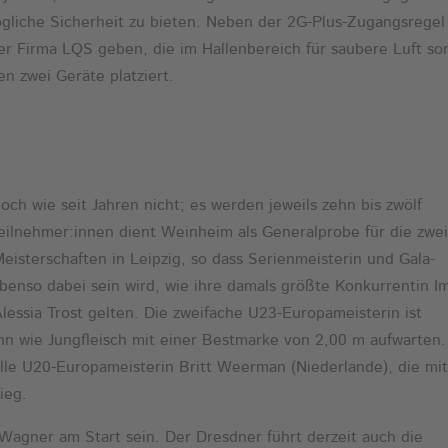
liche Sicherheit zu bieten. Neben der 2G-Plus-Zugangsregel
er Firma LQS geben, die im Hallenbereich für saubere Luft so
n zwei Geräte platziert.
ch wie seit Jahren nicht; es werden jeweils zehn bis zwölf
Teilnehmer:innen dient Weinheim als Generalprobe für die zwe
isterschaften in Leipzig, so dass Serienmeisterin und Gala-
benso dabei sein wird, wie ihre damals größte Konkurrentin I
 Alessia Trost gelten. Die zweifache U23-Europameisterin ist
ann wie Jungfleisch mit einer Bestmarke von 2,00 m aufwarten
elle U20-Europameisterin Britt Weerman (Niederlande), die mi
ieg.
Wagner am Start sein. Der Dresdner führt derzeit auch die