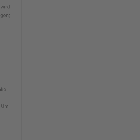
 wird
rgen;
i
mke
. Um
t