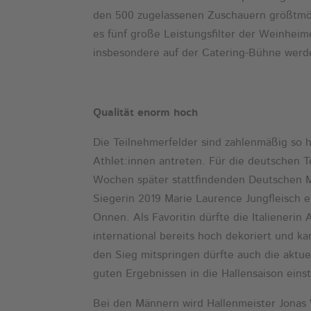
den 500 zugelassenen Zuschauern größtmög
es fünf große Leistungsfilter der Weinheim
insbesondere auf der Catering-Bühne werde
Qualität enorm hoch
Die Teilnehmerfelder sind zahlenmäßig so ho
Athlet:innen antreten. Für die deutschen 
Wochen später stattfindenden Deutschen Me
Siegerin 2019 Marie Laurence Jungfleisch e
Onnen. Als Favoritin dürfte die Italienerin
international bereits hoch dekoriert und k
den Sieg mitspringen dürfte auch die aktu
guten Ergebnissen in die Hallensaison einst
Bei den Männern wird Hallenmeister Jonas 