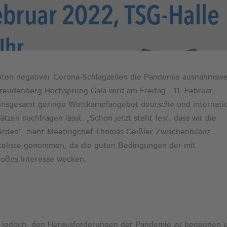
iten negativer Corona-Schlagzeilen die Pandemie ausnahmswe
reudenberg Hochsprung Gala wird am Freitag, 11. Februar,
das insgesamt geringe Wettkampfangebot deutsche und internati
tzen nachfragen lässt. „Schon jetzt steht fest, dass wir die
werden“, zieht Meetingchef Thomas Geißler Zwischenbilanz.
rteliste genommen, da die guten Bedingungen der mit
oßes Interesse wecken.
es jedoch, den Herausforderungen der Pandemie zu begegnen 