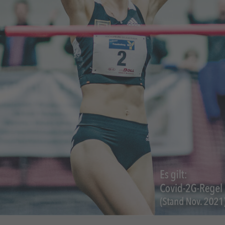
Behindertensport
GymAbo
Fitness-Center
Junge-Muttis