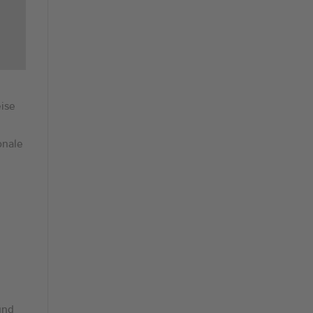
ise
onale
und