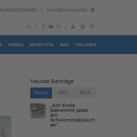
IN/REGISTRIEREN
KURSBUCHUNGEN
|
|
|
S
VEREIN
SPORT-KITA
BAD
TSG-SHOP
Neuste Beiträge
Verein
HSC
KiSS
„Am Ende
bekommt jeder
ein
Schwimmabzeich
en“